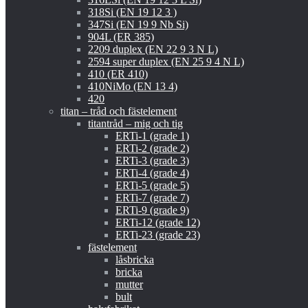
318Si (EN 19 12 3 )
347Si (EN 19 9 Nb Si)
904L (ER 385)
2209 duplex (EN 22 9 3 N L)
2594 super duplex (EN 25 9 4 N L)
410 (ER 410)
410NiMo (EN 13 4)
420
titan – tråd och fästelement
titantråd – mig och tig
ERTi-1 (grade 1)
ERTi-2 (grade 2)
ERTi-3 (grade 3)
ERTi-4 (grade 4)
ERTi-5 (grade 5)
ERTi-7 (grade 7)
ERTi-9 (grade 9)
ERTi-12 (grade 12)
ERTi-23 (grade 23)
fästelement
låsbricka
bricka
mutter
bult