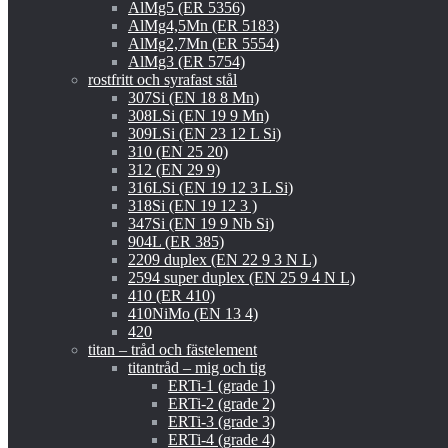
AlMg5 (ER 5356)
AlMg4,5Mn (ER 5183)
AlMg2,7Mn (ER 5554)
AlMg3 (ER 5754)
rostfritt och syrafast stål
307Si (EN 18 8 Mn)
308LSi (EN 19 9 Mn)
309LSi (EN 23 12 L Si)
310 (EN 25 20)
312 (EN 29 9)
316LSi (EN 19 12 3 L Si)
318Si (EN 19 12 3 )
347Si (EN 19 9 Nb Si)
904L (ER 385)
2209 duplex (EN 22 9 3 N L)
2594 super duplex (EN 25 9 4 N L)
410 (ER 410)
410NiMo (EN 13 4)
420
titan – tråd och fästelement
titantråd – mig och tig
ERTi-1 (grade 1)
ERTi-2 (grade 2)
ERTi-3 (grade 3)
ERTi-4 (grade 4)