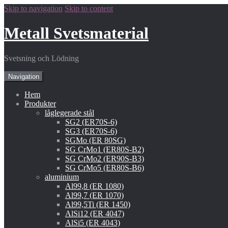
Skip to navigation
Skip to content
Metall Svetsmaterial
Svetsning och Lödning
Navigation
Hem
Produkter
låglegerade stål
SG2 (ER70S-6)
SG3 (ER70S-6)
SGMo (ER 80SG)
SG CrMo1 (ER80S-B2)
SG CrMo2 (ER90S-B3)
SG CrMo5 (ER80S-B6)
aluminium
Al99,8 (ER 1080)
Al99,7 (ER 1070)
Al99,5Ti (ER 1450)
AlSi12 (ER 4047)
AlSi5 (ER 4043)