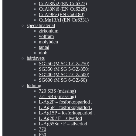
CuAl8Ni2 (EN Cu6327)
CuAl8Ni6 (EN Cu6328)
CuAl9Fe (EN Cu6180)
CuMn13Al (EN Cu6331)
specialmaterial
zirkonium
volfram
molybden
tantal
niob
hårdsvets
SG250 (M SG 1-GZ-250)
SG350 (M SG 5-GZ-350)
SG500 (M SG 2-GZ-500)
SG600 (M SG 6-GZ-60)
lödning
720 SBS (mässing)
721 SBS (mässing)
L-Ag2P – fosforkopparlod .
L-Ag5P – fosforkopparlod .
L-Ag15P – fosforkopparlod .
L-Ag20 / F – silverlod
L-Ag55Sn / F – silverlod .
770
650