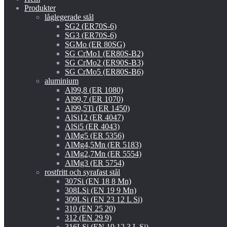
Produkter
låglegerade stål
SG2 (ER70S-6)
SG3 (ER70S-6)
SGMo (ER 80SG)
SG CrMo1 (ER80S-B2)
SG CrMo2 (ER90S-B3)
SG CrMo5 (ER80S-B6)
aluminium
Al99,8 (ER 1080)
Al99,7 (ER 1070)
Al99,5Ti (ER 1450)
AlSi12 (ER 4047)
AlSi5 (ER 4043)
AlMg5 (ER 5356)
AlMg4,5Mn (ER 5183)
AlMg2,7Mn (ER 5554)
AlMg3 (ER 5754)
rostfritt och syrafast stål
307Si (EN 18 8 Mn)
308LSi (EN 19 9 Mn)
309LSi (EN 23 12 L Si)
310 (EN 25 20)
312 (EN 29 9)
316LSi (EN 19 12 3 L Si)