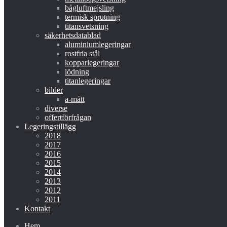
bågluftmejsling
termisk sprutning
titansvetsning
säkerhetsdatablad
aluminiumlegeringar
rostfria stål
kopparlegeringar
lödning
titanlegeringar
bilder
a-mått
diverse
offertförfrågan
Legeringstillägg
2018
2017
2016
2015
2014
2013
2012
2011
Kontakt
Hem