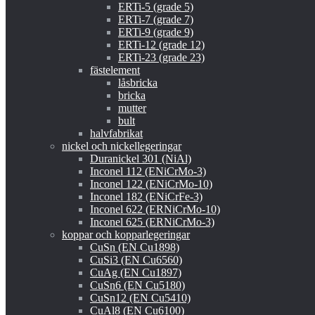
ERTi-5 (grade 5)
ERTi-7 (grade 7)
ERTi-9 (grade 9)
ERTi-12 (grade 12)
ERTi-23 (grade 23)
fästelement
låsbricka
bricka
mutter
bult
halvfabrikat
nickel och nickellegeringar
Duranickel 301 (NiAl)
Inconel 112 (ENiCrMo-3)
Inconel 122 (ENiCrMo-10)
Inconel 182 (ENiCrFe-3)
Inconel 622 (ERNiCrMo-10)
Inconel 625 (ERNiCrMo-3)
koppar och kopparlegeringar
CuSn (EN Cu1898)
CuSi3 (EN Cu6560)
CuAg (EN Cu1897)
CuSn6 (EN Cu5180)
CuSn12 (EN Cu5410)
CuAl8 (EN Cu6100)