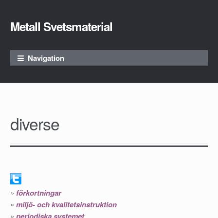
Metall Svetsmaterial
Skip to navigation
Skip to content
Navigation
diverse
»
förkortningar
»
miljö- och kvalitetsinstruktion
»
periodiska systemet