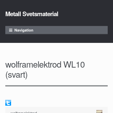
Metall Svetsmaterial
Skip to navigation
Skip to content
Navigation
wolframelektrod WL10
(svart)
wolframelektrod